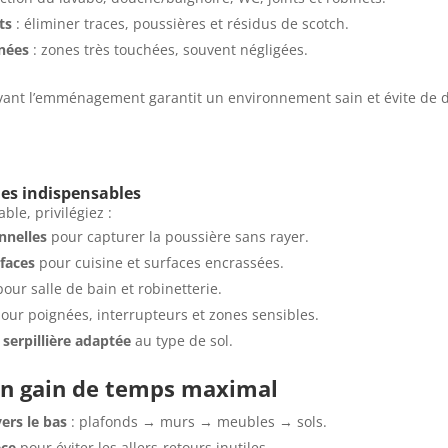
ts
: éliminer traces, poussières et résidus de scotch.
gnées
: zones très touchées, souvent négligées.
ant l’emménagement garantit un environnement sain et évite de d
ues indispensables
ble, privilégiez :
nnelles
pour capturer la poussière sans rayer.
faces
pour cuisine et surfaces encrassées.
our salle de bain et robinetterie.
our poignées, interrupteurs et zones sensibles.
 serpillière adaptée
au type de sol.
un gain de temps maximal
ers le bas
: plafonds → murs → meubles → sols.
èce
pour éviter les allers-retours inutiles.