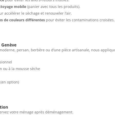
ettoyage mobile
(panier avec tous les produits).
ur accélérer le séchage et renouveler l’air.
es de couleurs différentes
pour éviter les contaminations croisées.
à Genève
is moderne, persan, berbère ou d’une pièce artisanale, nous appli
sionnel
on ou à la mousse sèche
 (en option)
tion
servez votre ménage après déménagement.