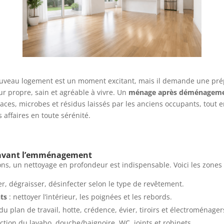
eau logement est un moment excitant, mais il demande une pré
ur propre, sain et agréable à vivre. Un
ménage après déménagem
races, microbes et résidus laissés par les anciens occupants, tout 
 affaires en toute sérénité.
 avant l’emménagement
ns, un nettoyage en profondeur est indispensable. Voici les zones p
er, dégraisser, désinfecter selon le type de revêtement.
ts
: nettoyer l’intérieur, les poignées et les rebords.
u plan de travail, hotte, crédence, évier, tiroirs et électroménager
ction du lavabo, douche/baignoire, WC, joints et robinets.