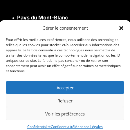
Pays du Mont-Blanc
Saint-Gervais
,
Megève
,
Combloux
,
Sallanches
Gérer le consentement
Pour offrir les meilleures expériences, nous utilisons des technologies
telles que les cookies pour stocker et/ou accéder aux informations des
Vallée de l’Arve
appareils. Le fait de consentir à ces technologies nous permettra de
traiter des données telles que le comportement de navigation ou les ID
Cluses, Bonneville, Scionzier, Marignier
uniques sur ce site. Le fait de ne pas consentir ou de retirer son
consentement peut avoir un effet négatif sur certaines caractéristiques
et fonctions.
Déplacements
Accepter
Gaillard
,
Genève
(selon disponibilités)
Refuser
Voir les préférences
Copyright © 2009-2026 Isilda Lukombo. Tous
droits réservés.
Confidentialité
Confidentialité
Mentions Légales