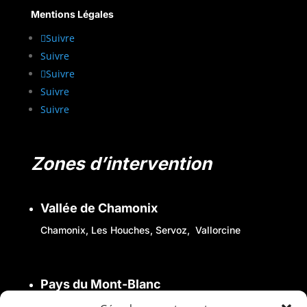
Mentions Légales
Suivre
Suivre
Suivre
Suivre
Suivre
Zones d’intervention
Vallée de Chamonix
Chamonix
,
Les Houches
,
Servoz
, Vallorcine
Pays du Mont-Blanc
Saint-Gervais
,
Megève
,
Combloux
,
Sallanches