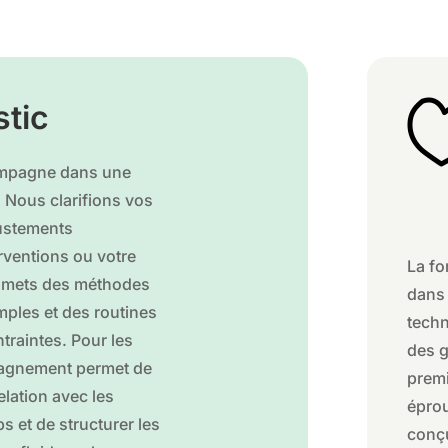
stic
compagne dans une
 Nous clarifions vos
justements
rventions ou votre
La fo
ansmets des méthodes
dans
mples et des routines
techn
traintes. Pour les
des g
pagnement permet de
premi
elation avec les
épro
s et de structurer les
conç