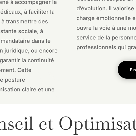
amené à accompagner la
d’évolution. Il valorise 
icaux, à faciliter la
charge émotionnelle et
 à transmettre des
ouvre la voie à une m
istante sociale, à
service de la perso
 mandataire dans le
professionnels qui grav
n juridique, ou encore
garantir la continuité
ement. Cette
En
ne posture
isation claire et une
seil et Optimisa