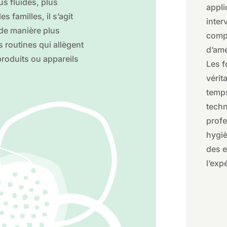
us fluides, plus
appli
s familles, il s’agit
inter
 de manière plus
compé
s routines qui allègent
d’amé
produits ou appareils
Les f
vérit
temps
techn
profe
hygiè
des e
l’exp