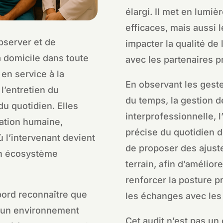
élargi. Il met en lumiè
efficaces, mais aussi 
bserver et de
impacter la qualité de
à domicile dans toute
avec les partenaires p
 en service à la
En observant les geste
l’entretien du
du temps, la gestion d
du quotidien. Elles
interprofessionnelle, l
nation humaine,
précise du quotidien de
ù l’intervenant devient
de proposer des ajust
un écosystème
terrain, afin d’amélior
renforcer la posture p
abord reconnaître que
les échanges avec les 
 un environnement
Cet audit n’est pas un 